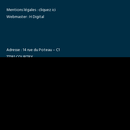
Mentions légales :
cliquez ici
Webmaster :
H Digital
Adresse : 14 rue du Poteau – C1
77181 COURTRY
Email :
contact@fluidesclimat.com
Téléphone : 01 48 85 12 46
© 2019 Movedo Theme