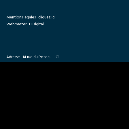
Mentions légales :
cliquez ici
Webmaster :
H Digital
Adresse : 14 rue du Poteau – C1
77181 COURTRY
Email :
contact@fluidesclimat.com
Téléphone : 01 48 85 12 46